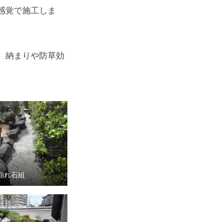
感覚で施工しま
、納まりや防草効
崩れ石組