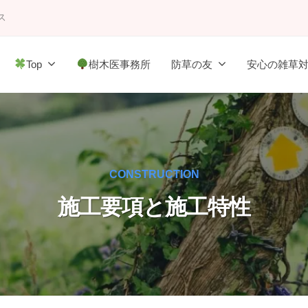
ス
Top
樹木医事務所
防草の友
安心の雑草
CONSTRUCTION
施工要項と施工特性