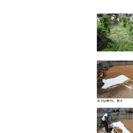
性
2021
年
3
月
3
日
by
kakumaru7