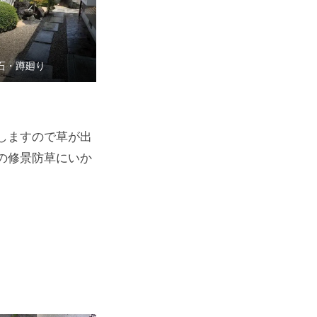
石・蹲廻り
しますので草が出
の修景防草にいか