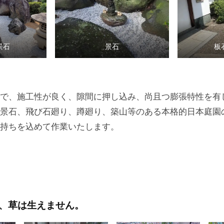
景石
景石
板
で、施工性が良く、隙間に押し込み、尚且つ膨張特性を有
景石、飛び石廻り、蹲廻り、築山等のある本格的日本庭園
持ちを込めて作業いたします。
、草は生えません。