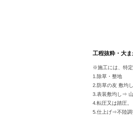
施
工
要
工程抜粋・大ま
項
※施工には、特定
と
1.除草・整地
2.防草の友 敷均
施
3.表装敷均し⇒ 
4.転圧又は踏圧。
工
5.仕上げ⇒不陸
特