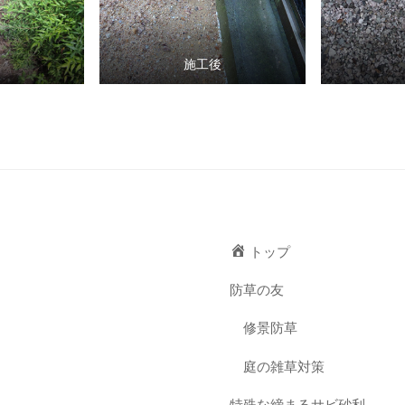
施工後
トップ
防草の友
修景防草
庭の雑草対策
特殊な締まるサビ砂利