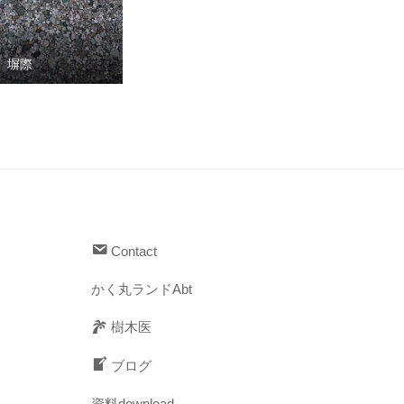
塀際
Contact
かく丸ランドAbt
樹木医
ブログ
資料download