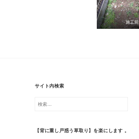
施工前
サイト内検索
検
索:
【背に重し戸惑う草取り】を楽にします 。