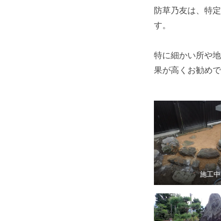
防草乃友は、特定
す。
特に細かい所や地
果が高くお勧めで
施工中