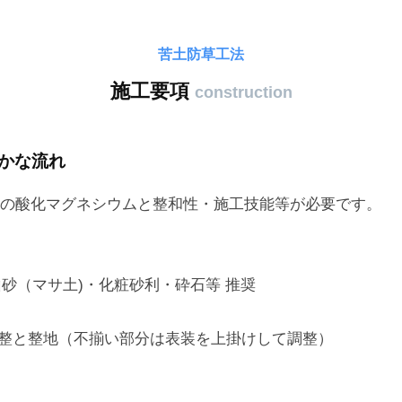
苦土防草工法
施工要項
construction
かな流れ
の酸化マグネシウムと整和性・施工技能等が必要です。
し
山砂（マサ土)・化粧砂利・砕石等 推奨
調整と整地（不揃い部分は表装を上掛けして調整）