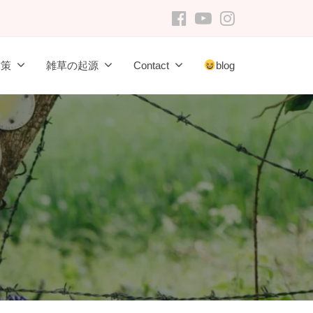
FB
youtube
Instagram
対策
雑草の起源
Contact
blog