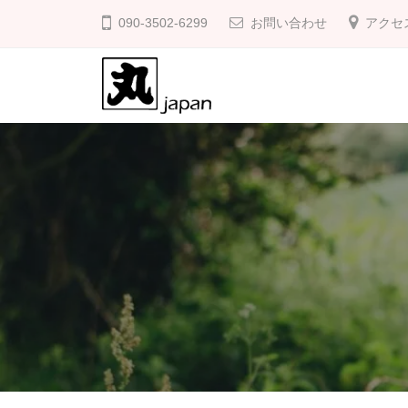
防
コ
090-3502-6299
お問い合わせ
アクセ
草
ン
の
テ
友
ン
ツ
防
庭
へ
の
草
ス
雑
の
キ
草
友
ッ
対
プ
策
に
防
草
の
友