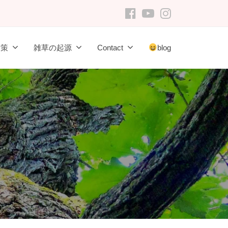
FB
youtube
Instagram
対策
雑草の起源
Contact
blog