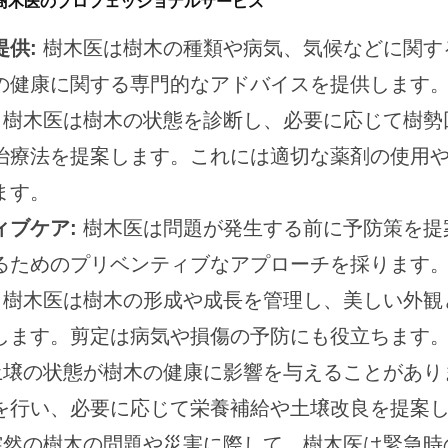
樹木医のプロフェッショナルサービス
供:
樹木医は樹木の種類や病気、気候などに関す
の健康に関する専門的なアドバイスを提供します
樹木医は樹木の状態を診断し、必要に応じて樹勢
治療法を提案します。これには適切な薬剤の使用
ます。
ィブケア:
樹木医は問題が発生する前に予防策を提
るためのプリベンティブなアプローチを採ります
樹木医は樹木の形成や成長を管理し、美しい外観
します。剪定は病気や損傷の予防にも役立ちます
壌の状態が樹木の健康に影響を与えることがあり
を行い、必要に応じて栄養補給や土壌改良を提案
然の樹木の問題や災害に際して、樹木医は緊急時