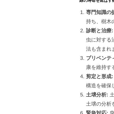
緑の寿命を延ばす
専門知識の提
持ち、樹木
診断と治療:
虫に対する
法も含まれ
プリベンテ
康を維持す
剪定と形成:
構造を確保
土壌分析:
土
土壌の分析
緊急対応:
突