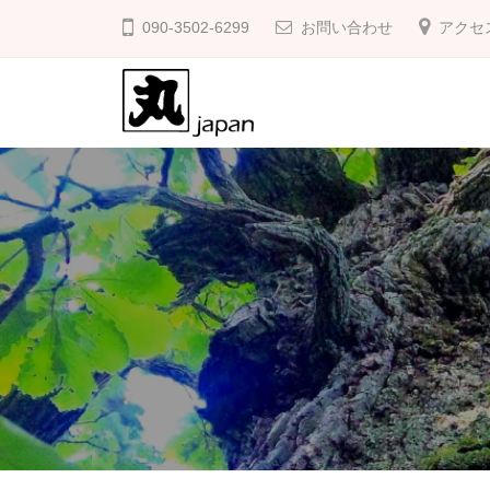
防
コ
090-3502-6299
お問い合わせ
アクセ
草
ン
の
テ
友
ン
ツ
防
庭
へ
の
草
ス
雑
の
キ
草
友
ッ
対
プ
策
に
防
草
の
友