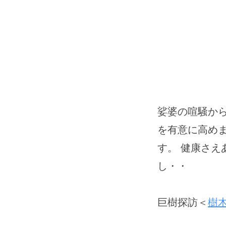
娑婆の喧騒から
を有意に高め
す。 健康さ
し・・
巨樹探訪＜
樹