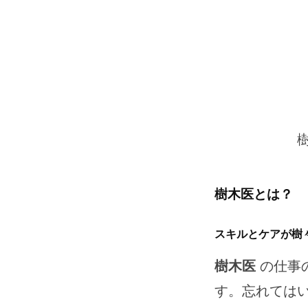
樹
木
医
2024
年
4
樹木医とは？
月
20
スキルとケアが樹
日
by
樹木医
の仕事
kakumaru7
す。忘れては