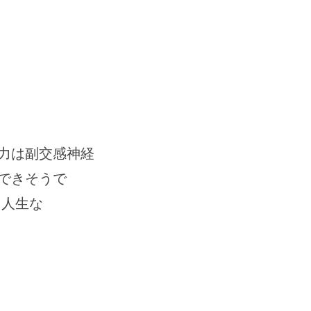
の力は副交感神経
できそうで
に人生な