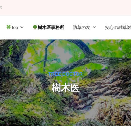
ス
Top
樹木医事務所
防草の友
安心の雑草
TREE DOCTOR
樹木医