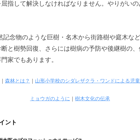
を屈指して解決しなければなりません。やりがいの
天然記念物のような巨樹・名木から街路樹や庭木な
診断と樹勢回復、さらには樹病の予防や後継樹の、
専門家でもあります。
｜
森林とは？
｜
山形小学校のシダレザクラ・ワンドによる児童
ミョウガのように
｜
樹木文化の伝承
イント