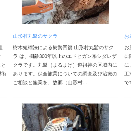
山形村丸髷のサクラ
お
理
樹木短縮法による樹勢回復 山形村丸髷のサク
お
せ
ラ は、樹齢300年以上のエドヒガン系シダレザ
に
人と
クラです。丸髷（まるまげ）道祖神の区域内に
に
理術
あります。保全施業についての調査及び治療の
工
ご相談と施業を、故郷（山形村…
で