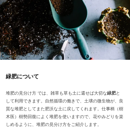
a
ト
r
u
7
緑肥について
堆肥の見分け方 では、雑草も草も土に還せば大切な
緑肥
と
して利用できます。自然循環の働きで、土壌の微生物が、良
質な堆肥としてまた肥沃な土に戻してくれます。仕事柄（樹
木医）樹勢回復によく堆肥を使いますので、花やみどりを楽
しめるように、堆肥の見分け方をご紹介します。