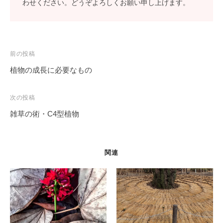
わせください。どうぞよろしくお願い申し上げます。
投
前の投稿
稿
植物の成長に必要なもの
ナ
ビ
次の投稿
ゲ
雑草の術・C4型植物
ー
シ
ョ
関連
ン