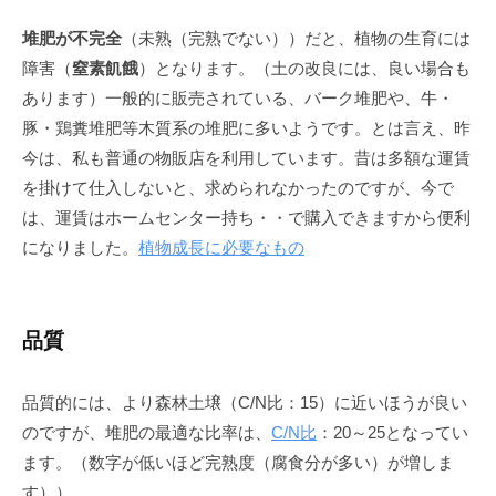
堆肥が不完全
（未熟（完熟でない））だと、植物の生育には
障害（
窒素飢餓
）となります。（土の改良には、良い場合も
あります）一般的に販売されている、バーク堆肥や、牛・
豚・鶏糞堆肥等木質系の堆肥に多いようです。とは言え、昨
今は、私も普通の物販店を利用しています。昔は多額な運賃
を掛けて仕入しないと、求められなかったのですが、今で
は、運賃はホームセンター持ち・・で購入できますから便利
になりました。
植物成長に必要なもの
品質
品質的には、より森林土壌（C/N比：15）に近いほうが良い
のですが、堆肥の最適な比率は、
C/N比
：20～25となってい
ます。（数字が低いほど完熟度（腐食分が多い）が増しま
す））