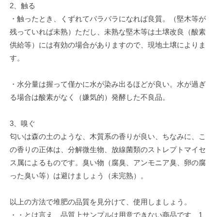
2、触る
・触ったとき、くずれてバラバラになれば良質。（堅木等が
残っていれば未熟）ただし、未熟な堅木等は土壌改良（酸素
供給等）には有効の場合がありますので、現地土壌によりま
す。
・水分量は握って僅かに水が染み出るほどが良い。水が過ぎ
る場合は酸素がなく（嫌気的）発酵した不良品。
3、嗅ぐ
匂いは森の土のような、木質系の香りが良い、ちなみに、こ
の香りの正体は、分解微生物、放線菌類のストレプトマイセ
ス属によるものです。臭い物（腐臭、アンモニア臭、卵の腐
った臭い等）は避けましょう（未完熟）。
以上の方法で堆肥の品質を見分けて、使用しましょう。
・・とは言え、品質上サンプルは用意できない商品です、1