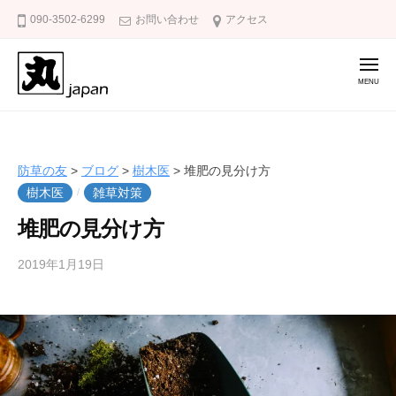
防
コ
090-3502-6299
お問い合わせ
アクセス
草
ン
の
テ
友
メ
ニ
ン
ュ
ー
ツ
防
庭
へ
草
の
ス
雑
の
防草の友
>
ブログ
>
樹木医
>
堆肥の見分け方
キ
草
友
樹木医
雑草対策
/
ッ
対
堆肥の見分け方
策
プ
に
2019年1月19日
b
/
防
y
0
草
k
件
の
a
の
友
k
コ
u
メ
m
ン