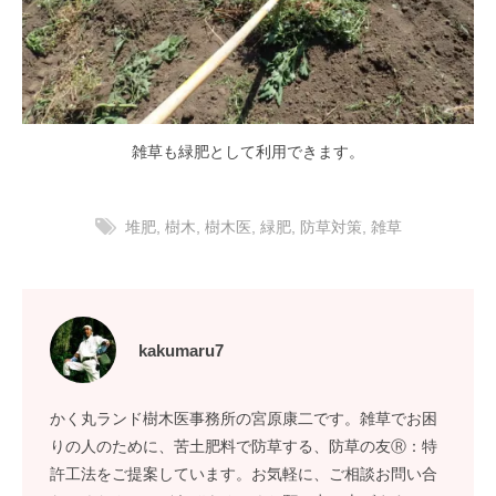
雑草も緑肥として利用できます。
堆肥
,
樹木
,
樹木医
,
緑肥
,
防草対策
,
雑草
kakumaru7
かく丸ランド樹木医事務所の宮原康二です。雑草でお困
りの人のために、苦土肥料で防草する、防草の友Ⓡ：特
許工法をご提案しています。お気軽に、ご相談お問い合