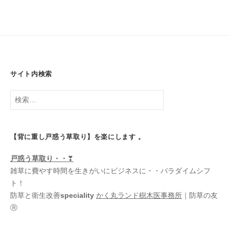
サイト内検索
検
索:
【背に重し戸惑う草取り】を楽にします 。
戸惑う
草取り・・
❣
雑草に費やす時間を生きがいにビジネスに・・パラダイムシフ
ト！
防草と衛生改善
speciality
かく丸ランド樹木医事務所
｜防草の友
Ⓡ