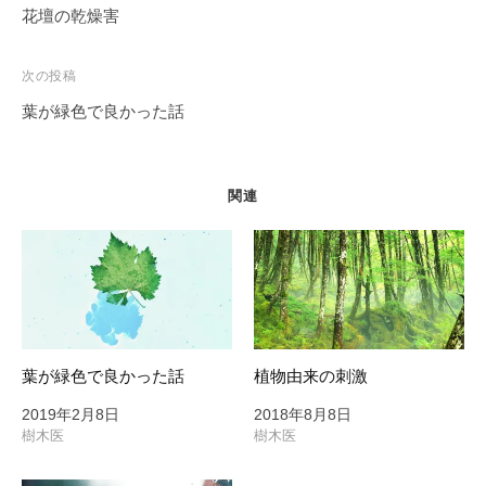
稿
花壇の乾燥害
ナ
ビ
次の投稿
ゲ
葉が緑色で良かった話
ー
シ
ョ
関連
ン
葉が緑色で良かった話
植物由来の刺激
2019年2月8日
2018年8月8日
樹木医
樹木医