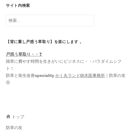
サイト内検索
検
索:
【背に重し戸惑う草取り】を楽にします 。
戸惑う
草取り・・
❣
雑草に費やす時間を生きがいにビジネスに・・パラダイムシフ
ト！
防草と衛生改善
speciality
かく丸ランド樹木医事務所
｜防草の友
Ⓡ
トップ
防草の友