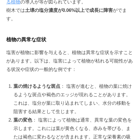
る植物
の導入が等が図られています。
樹木では
土壌の塩分濃度が0.06%以上で成長に障害
がでま
す。
植物の異常な症状
塩害が植物に影響を与えると、植物は異常な症状を示すこと
があります。以下は、塩害によって植物が枯れる可能性があ
る状況や症状の一般的な例です：
葉の焼けるような斑点
： 塩害が進むと、植物の葉に焼け
るような斑点や褐色のエッジが現れることがあります。
これは、塩分が葉に取り込まれてしまい、水分の移動を
阻害する結果として生じます。
葉の変色
： 塩害によって植物は通常、異常な葉の変色を
示します。これには葉が黄色くなる、赤みを帯びる、ま
たは褐色に変わるなどが含まれます。正常な栄養素の吸