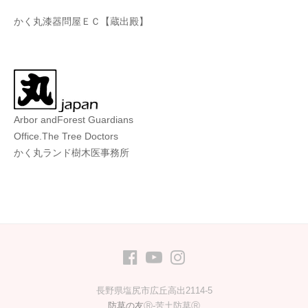
かく丸漆器問屋ＥＣ【蔵出殿】
Arbor andForest Guardians
Office.The Tree Doctors
かく丸ランド樹木医事務所
FB
youtube
Instagram
長野県塩尻市広丘高出2114-5
防草の友
Ⓡ-苦土防草Ⓡ