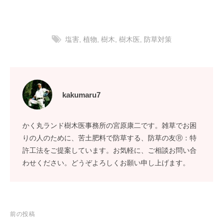
塩害
,
植物
,
樹木
,
樹木医
,
防草対策
kakumaru7
かく丸ランド樹木医事務所の宮原康二です。雑草でお困
りの人のために、苦土肥料で防草する、防草の友Ⓡ：特
許工法をご提案しています。お気軽に、ご相談お問い合
わせください。どうぞよろしくお願い申し上げます。
投
前の投稿