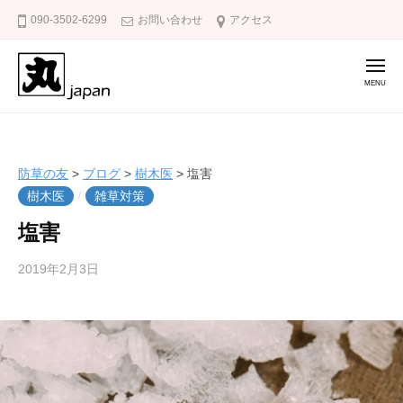
防
コ
090-3502-6299
お問い合わせ
アクセス
草
ン
の
テ
友
メ
ニ
ン
ュ
ー
ツ
防
庭
へ
草
の
ス
雑
の
防草の友
>
ブログ
>
樹木医
>
塩害
キ
草
友
樹木医
雑草対策
/
ッ
対
塩害
策
プ
に
2019年2月3日
b
/
防
y
0
草
k
件
の
a
の
友
k
コ
u
メ
m
ン