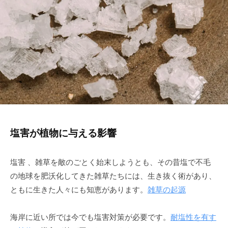
a
ト
r
u
7
塩害が植物に与える影響
塩害 、雑草を敵のごとく始末しようとも、その昔塩で不毛
の地球を肥沃化してきた雑草たちには、生き抜く術があり、
ともに生きた人々にも知恵があります。
雑草の起源
海岸に近い所では今でも塩害対策が必要です。
耐塩性を有す