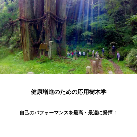
a
r
u
7
健康増進のための応用樹木学
自己のパフォーマンスを最高・最適に発揮！