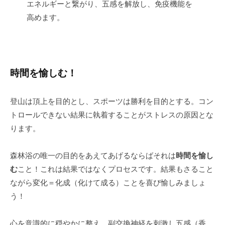
エネルギーと繋がり、五感を解放し、免疫機能を
高めます。
時間を愉しむ！
登山は頂上を目的とし、スポーツは勝利を目的とする。コン
トロールできない結果に執着することがストレスの原因とな
ります。
森林浴の唯一の目的をあえてあげるならばそれは
時間を愉し
む
こと！これは結果ではなくプロセスです。結果もさること
ながら変化＝化成（化けて成る）ことを喜び愉しみましょ
う！
心を意識的に穏やかに整え、副交換神経を刺激し五感（香