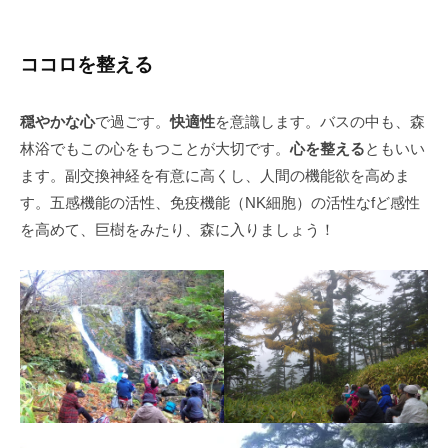
ココロを整える
穏やかな心
で過ごす。
快適性
を意識します。バスの中も、森
林浴でもこの心をもつことが大切です。
心を整える
ともいい
ます。副交換神経を有意に高くし、人間の機能欲を高めま
す。五感機能の活性、免疫機能（NK細胞）の活性なfど感性
を高めて、巨樹をみたり、森に入りましょう！