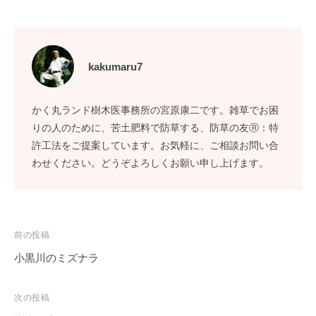
kakumaru7
かく丸ランド樹木医事務所の宮原康二です。雑草でお困
りの人のために、苦土肥料で防草する、防草の友Ⓡ：特
許工法をご提案しています。お気軽に、ご相談お問い合
わせください。どうぞよろしくお願い申し上げます。
投
前の投稿
稿
小黒川のミズナラ
ナ
ビ
次の投稿
ゲ