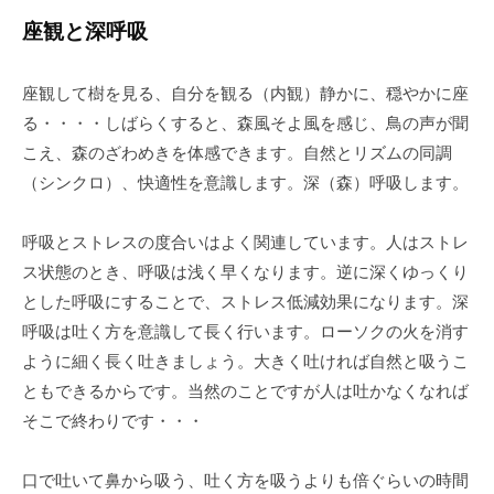
座観と深呼吸
座観して樹を見る、自分を観る（内観）静かに、穏やかに座
る・・・・しばらくすると、森風そよ風を感じ、鳥の声が聞
こえ、森のざわめきを体感できます。自然とリズムの同調
（シンクロ）、快適性を意識します。深（森）呼吸します。
呼吸とストレスの度合いはよく関連しています。人はストレ
ス状態のとき、呼吸は浅く早くなります。逆に深くゆっくり
とした呼吸にすることで、ストレス低減効果になります。深
呼吸は吐く方を意識して長く行います。ローソクの火を消す
ように細く長く吐きましょう。大きく吐ければ自然と吸うこ
ともできるからです。当然のことですが人は吐かなくなれば
そこで終わりです・・・
口で吐いて鼻から吸う、吐く方を吸うよりも倍ぐらいの時間