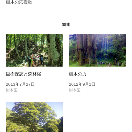
樹木の応援歌
ー
シ
ョ
関連
ン
巨樹探訪と森林浴
樹木の力
2013年7月27日
2012年9月1日
樹木医
樹木医