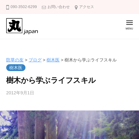
防
コ
090-3502-6299
お問い合わせ
アクセス
草
ン
の
テ
友
メ
ニ
ン
ュ
ー
ツ
防
庭
へ
草
の
ス
雑
の
防草の友
>
ブログ
>
樹木医
>
樹木から学ぶライフスキル
キ
草
友
樹木医
ッ
対
樹木から学ぶライフスキル
策
プ
に
2012年9月1日
b
防
y
草
k
の
a
友
k
u
m