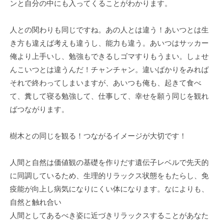
ンと自分の中にも入ってくることがわかります。
人との関わりも同じですね。あの人とは違う！あいつとは生
き方も違えば考えも違うし、能力も違う。あいつはサッカー
俺より上手いし、勉強もできるしゴマすりもうまい。しょせ
んこいつとは違うんだ！チャンチャン。違いばかりをみれば
それで終わってしまいますが、あいつも俺も、起きて食べ
て、糞して寝る勉強して、仕事して、幸せを願う同じを観れ
ばつながります。
樹木との同じを観る！つながるイメージが大切です！
人間と自然は価値観の基礎を作りだす遺伝子レベルで先天的
に同調しているため、生理的リラックス状態をもたらし、免
疫能が向上し病気になりにくい体になります。なによりも、
自然と触れ合い
人間としてあるべき姿に近づきリラックスすることがあなた