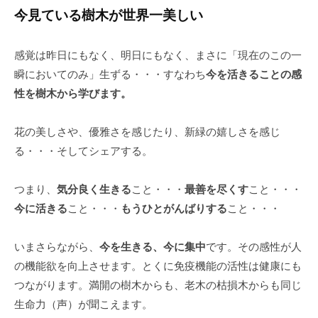
今見ている樹木が世界一美しい
感覚は昨日にもなく、明日にもなく、まさに「現在のこの一
瞬においてのみ」生ずる・・・すなわち
今を活きることの感
性を樹木から学びます。
花の美しさや、優雅さを感じたり、新緑の嬉しさを感じ
る・・・そしてシェアする。
つまり、
気分良く生きる
こと・・・
最善を尽くす
こと・・・
今に活きる
こと・・・
もうひとがんばりする
こと・・・
いまさらながら、
今を生きる、今に集中
です。その感性が人
の機能欲を向上させます。とくに免疫機能の活性は健康にも
つながります。満開の樹木からも、老木の枯損木からも同じ
生命力（声）が聞こえます。