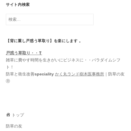
サイト内検索
検
索:
【背に重し戸惑う草取り】を楽にします 。
戸惑う
草取り・・
❣
雑草に費やす時間を生きがいにビジネスに・・パラダイムシフ
ト！
防草と衛生改善
speciality
かく丸ランド樹木医事務所
｜防草の友
Ⓡ
トップ
防草の友