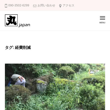
防
コ
090-3502-6299
お問い合わせ
アクセス
草
ン
の
テ
友
メ
ニ
ン
ュ
ー
ツ
防
庭
へ
草
の
ス
雑
の
タグ:
経費削減
キ
草
友
ッ
対
策
プ
に
防
草
の
友