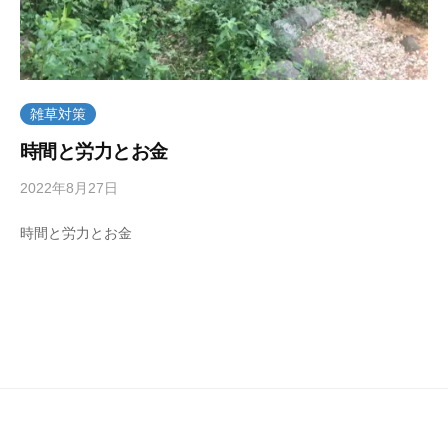
雑草対策
時間と労力とお金
2022年8月27日
b
y
時間と労力とお金
k
a
k
u
m
a
r
u
7