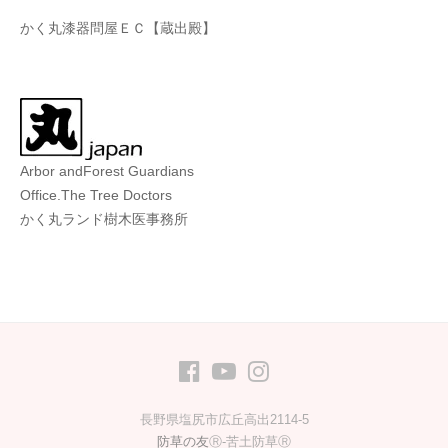
かく丸漆器問屋ＥＣ【蔵出殿】
Arbor andForest Guardians
Office.The Tree Doctors
かく丸ランド樹木医事務所
FB
youtube
Instagram
長野県塩尻市広丘高出2114-5
防草の友
Ⓡ-苦土防草Ⓡ