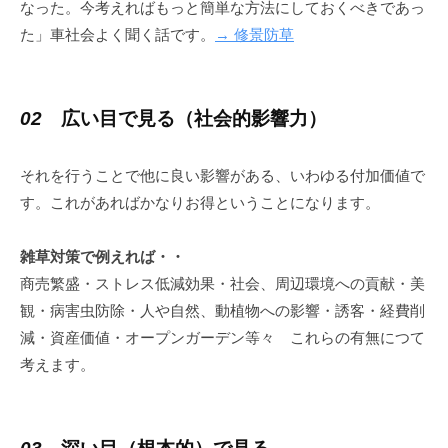
なった。今考えればもっと簡単な方法にしておくべきであっ
日
た」車社会よく聞く話です。
→ 修景防草
by
kakumaru7
02
広い目で見る（社会的影響力）
それを行うことで他に良い影響がある、いわゆる付加価値で
す。これがあればかなりお得ということになります。
雑草対策で例えれば・・
商売繁盛・ストレス低減効果・社会、周辺環境への貢献・美
観・病害虫防除・人や自然、動植物への影響・誘客・経費削
減・資産価値・オープンガーデン等々 これらの有無につて
考えます。