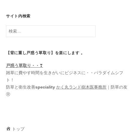
サイト内検索
検
索:
【背に重し戸惑う草取り】を楽にします 。
戸惑う
草取り・・
❣
雑草に費やす時間を生きがいにビジネスに・・パラダイムシフ
ト！
防草と衛生改善
speciality
かく丸ランド樹木医事務所
｜防草の友
Ⓡ
トップ