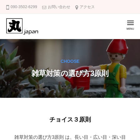
防
コ
090-3502-6299
お問い合わせ
アクセス
草
ン
の
テ
友
メ
ニ
ン
ュ
ー
ツ
防
庭
へ
草
の
ス
雑
の
CHOOSE
キ
草
友
ッ
対
雑草対策の選び方3原則
策
プ
に
防
草
の
友
雑
チョイス３原則
草
雑草対策の選び方3原則 は、長い目・広い目・深い目