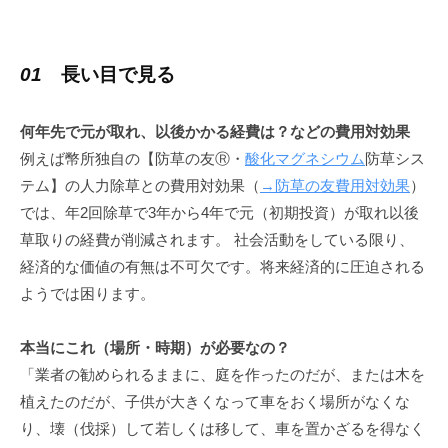
対
策
01
長い目で見る
の
選
何年先で元が取れ、以後かかる経費は？などの費用対効果
び
例えば幣所独自の【防草の友Ⓡ・
酸化マグネシウム
防草シス
方
テム】の人力除草との費用対効果（
→防草の友費用対効果
）
では、年2回除草で3年から4年で元（初期投資）が取れ以後
3
草取りの経費が削減されます。 社会活動をしている限り、
原
経済的な価値の有無は不可欠です。将来経済的に圧迫される
則
ようでは困ります。
2024
本当にこれ（場所・時期）が必要なの？
年
「業者の勧められるままに、庭を作ったのだが、または木を
1
植えたのだが、子供が大きくなって車をおく場所がなくな
月
り、壊（伐採）して若しくは移して、車を置かざるを得なく
17