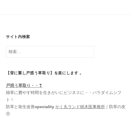
サイト内検索
検
索:
【背に重し戸惑う草取り】を楽にします 。
戸惑う
草取り・・
❣
雑草に費やす時間を生きがいにビジネスに・・パラダイムシフ
ト！
防草と衛生改善
speciality
かく丸ランド樹木医事務所
｜防草の友
Ⓡ