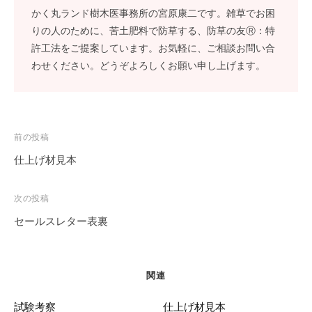
かく丸ランド樹木医事務所の宮原康二です。雑草でお困
りの人のために、苦土肥料で防草する、防草の友Ⓡ：特
許工法をご提案しています。お気軽に、ご相談お問い合
わせください。どうぞよろしくお願い申し上げます。
投
前の投稿
稿
仕上げ材見本
ナ
ビ
次の投稿
ゲ
セールスレター表裏
ー
シ
ョ
関連
ン
試験考察
仕上げ材見本