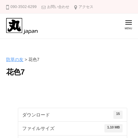
防
コ
090-3502-6299
お問い合わせ
アクセス
草
ン
の
テ
友
メ
ニ
ン
ュ
ー
ツ
防
庭
へ
草
の
ス
雑
の
防草の友
>
花色7
キ
草
友
ッ
花色7
対
策
プ
に
防
草
の
15
ダウンロード
友
1.10 MB
ファイルサイズ