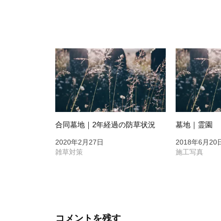
ナ
ビ
ゲ
ー
シ
ョ
ン
合同墓地｜2年経過の防草状況
墓地｜霊園
2020年2月27日
2018年6月20
雑草対策
施工写真
コメントを残す