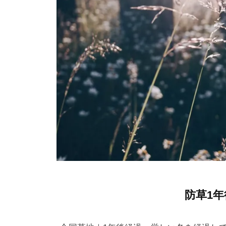
u
メ
m
ン
a
ト
r
u
7
防草1