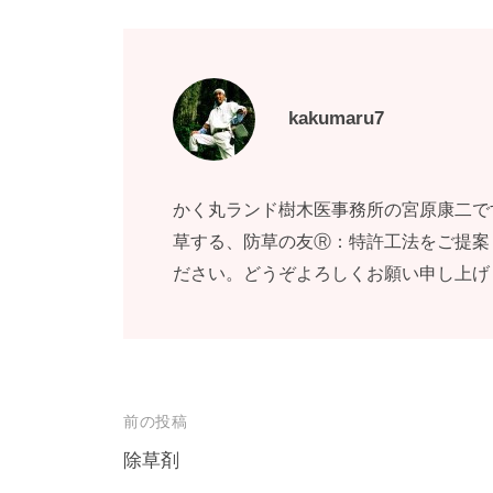
kakumaru7
かく丸ランド樹木医事務所の宮原康二で
草する、防草の友Ⓡ：特許工法をご提案
ださい。どうぞよろしくお願い申し上げ
投
前の投稿
稿
除草剤