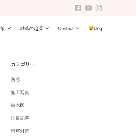
FB
youtube
Instagram
対策
雑草の起源
Contact
blog
カテゴリー
所感
施工写真
樹木医
注目記事
雑草対策