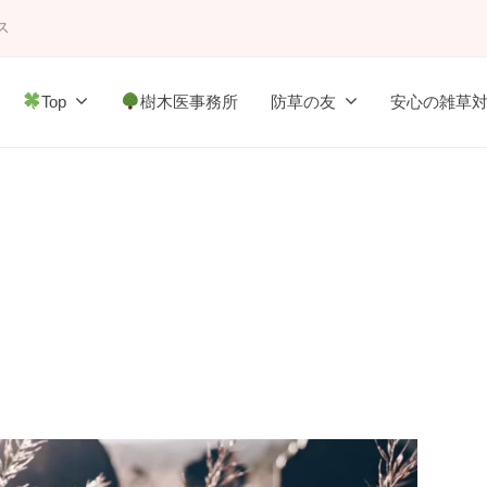
ス
Top
樹木医事務所
防草の友
安心の雑草