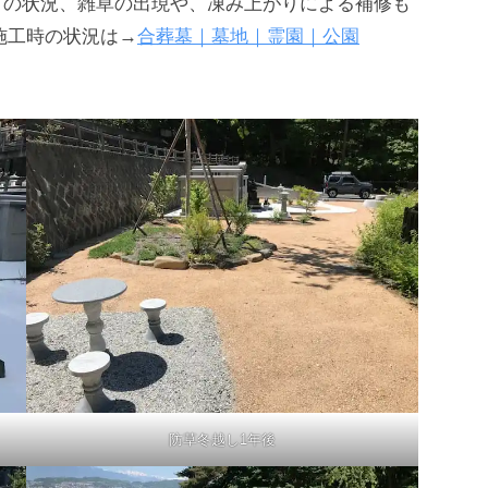
ての状況、雑草の出現や、凍み上がりによる補修も
施工時の状況は→
合葬墓｜墓地｜霊園｜公園
防草冬越し1年後