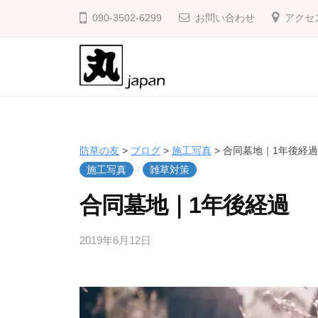
防
コ
090-3502-6299
お問い合わせ
アクセ
草
ン
の
テ
友
ン
ツ
防
庭
へ
の
草
ス
雑
の
防草の友
>
ブログ
>
施工写真
>
合同墓地｜1年後経過
キ
草
友
施工写真
雑草対策
/
ッ
対
合同墓地｜1年後経過
プ
策
に
2019年6月12日
b
/
防
y
0
草
k
件
の
a
の
友
k
コ