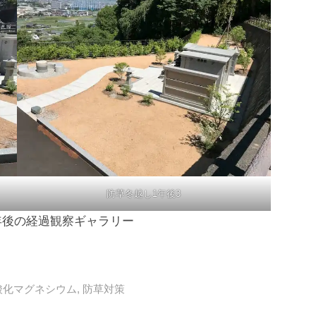
防草冬越し1年後3
年後の経過観察ギャラリー
酸化マグネシウム
,
防草対策