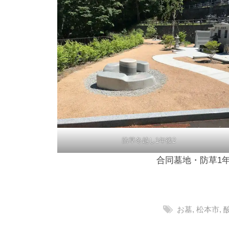
防草冬越し1年後2
合同墓地・防草1
お墓
,
松本市
,