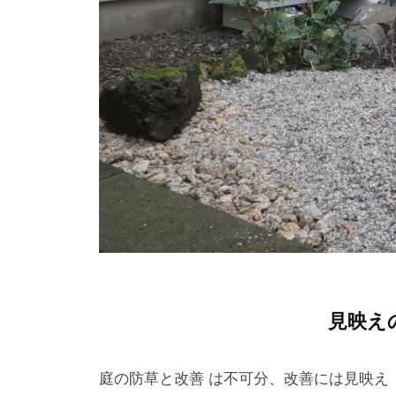
u
m
a
r
u
7
見映え
庭の防草と改善 は不可分、改善には見映え