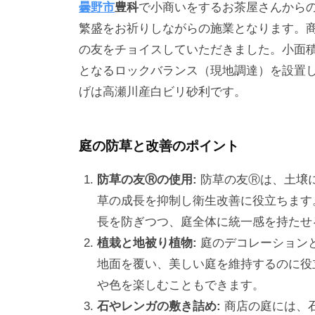
曇野市
豊科
で小商いをするお茶屋さんから
繁盛をお祈りしながらの施業となります。
の友をチョイスしていただきました。小面
となるロックバランス（現地調達）を設置
げは高瀬川産白ビリ砂利です。
庭の防草と改善のポイント
防草の友Ⓡの使用:
防草の友Ⓡは、土壌
草の成長を抑制し衛生改善に役立ちます
長を防ぎつつ、庭全体に統一感を持たせ
植栽と地被り植物:
庭のデコレーション
地面を覆い、美しい庭を維持するのに役
や色を楽しむこともできます。
石やレンガの敷き詰め:
商店の庭には、