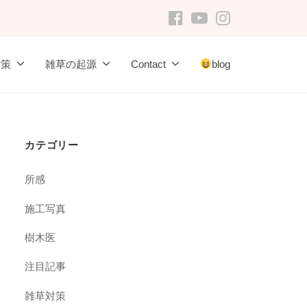
FB
youtube
Instagram
対策
雑草の起源
Contact
blog
カテゴリー
所感
施工写真
樹木医
注目記事
雑草対策