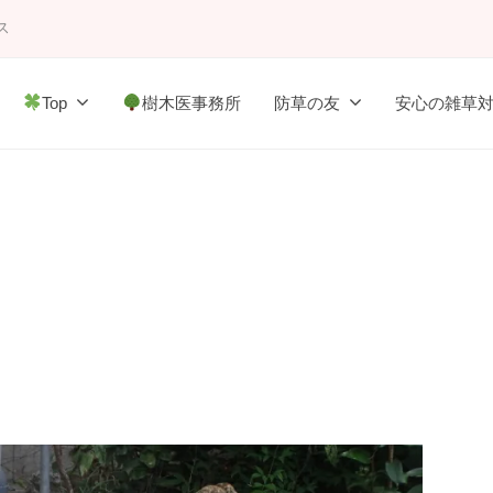
ス
Top
樹木医事務所
防草の友
安心の雑草