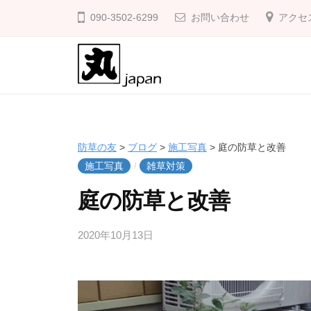
防
コ
090-3502-6299
お問い合わせ
アクセ
草
ン
の
テ
友
ン
ツ
防
庭
へ
の
草
ス
雑
の
防草の友
>
ブログ
>
施工写真
>
庭の防草と改善
キ
草
友
施工写真
雑草対策
/
ッ
対
庭の防草と改善
プ
策
に
2020年10月13日
b
防
y
草
k
の
a
友
k