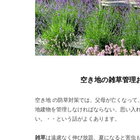
u
メ
m
ン
a
ト
r
u
7
空き地の雑草管理
空き地 の防草対策では、父母が亡くなって
地建物を管理しなければならない、思い入
い。・・という話がよくあります。
雑草
は遠慮なく伸び放題、夏になると害虫