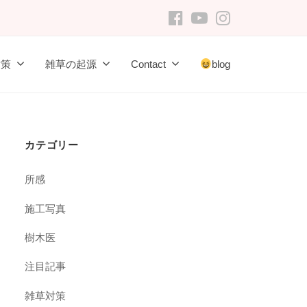
FB
youtube
Instagram
対策
雑草の起源
Contact
blog
カテゴリー
所感
施工写真
樹木医
注目記事
雑草対策