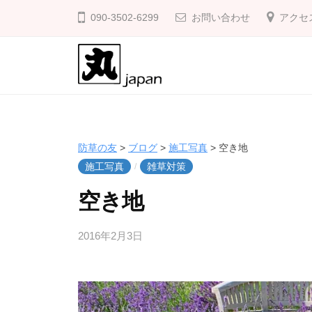
防
コ
090-3502-6299
お問い合わせ
アクセ
草
ン
の
テ
友
ン
ツ
防
庭
へ
の
草
ス
雑
の
防草の友
>
ブログ
>
施工写真
>
空き地
キ
草
友
施工写真
雑草対策
/
ッ
対
空き地
プ
策
に
2016年2月3日
b
/
防
y
0
草
k
件
の
a
の
友
k
コ