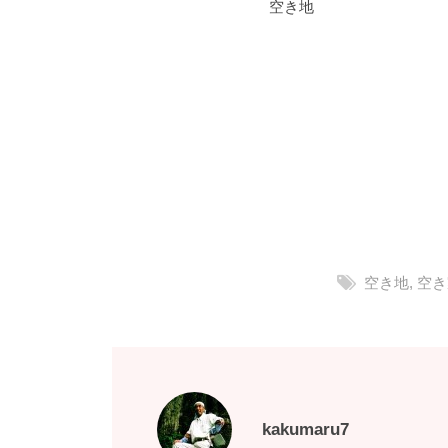
空き地
空き地
,
空き
kakumaru7