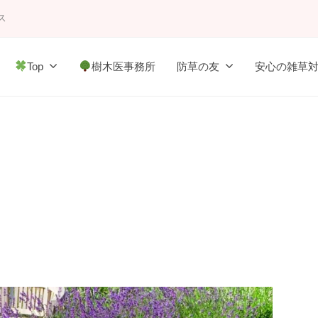
ス
Top
樹木医事務所
防草の友
安心の雑草