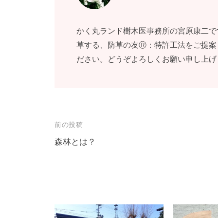
かく丸ランド樹木医事務所の宮原康二で
草する、防草の友Ⓡ：特許工法をご提案
ださい。どうぞよろしくお願い申し上げ
投
前の投稿
稿
森林とは？
ナ
ビ
ゲ
ー