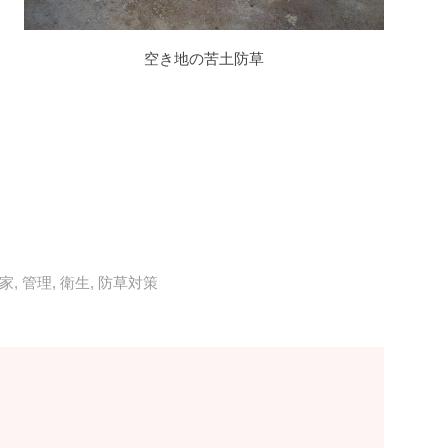
空き地の苦土防草
家
,
管理
,
衛生
,
防草対策