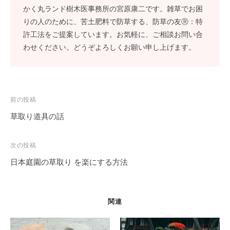
かく丸ランド樹木医事務所の宮原康二です。雑草でお困
りの人のために、苦土肥料で防草する、防草の友Ⓡ：特
許工法をご提案しています。お気軽に、ご相談お問い合
わせください。どうぞよろしくお願い申し上げます。
投
前の投稿
稿
草取り道具の話
ナ
ビ
次の投稿
ゲ
日本庭園の草取り を楽にする方法
ー
シ
ョ
関連
ン