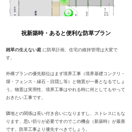
a
ト
r
u
7
祝新築時・あると便利な防草プラン
雑草の生えない庭
に防草計画、住宅の維持管理は大変で
す。
外構プランの優先順位はまず境界工事（境界基礎コンクリ・
塀・フェンス・縁石・目隠し等）と物置が一番となるでしょ
う。物置は実用性、境界工事はやれる時に何としてもやって
おきたい工事です。
隣地との関係は長い付き合いになりますし、ストレスにもな
ります、思い切りが必要ですのでこの機会（新築時）が最善
です。防草工事より優先すべきでしょう。