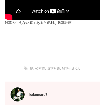
雑草の生えない庭：あると便利な防草計画
庭
,
松本市
,
防草対策
,
雑草生えない
kakumaru7