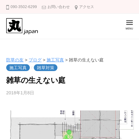
防
コ
090-3502-6299
お問い合わせ
アクセス
草
ン
の
テ
友
メ
ニ
ン
ュ
ー
ツ
防
庭
へ
草
の
ス
雑
の
防草の友
>
ブログ
>
施工写真
>
雑草の生えない庭
キ
草
友
施工写真
雑草対策
/
ッ
対
雑草の生えない庭
策
プ
に
2018年1月8日
b
/
防
y
0
草
k
件
の
a
の
友
k
コ
u
メ
m
ン